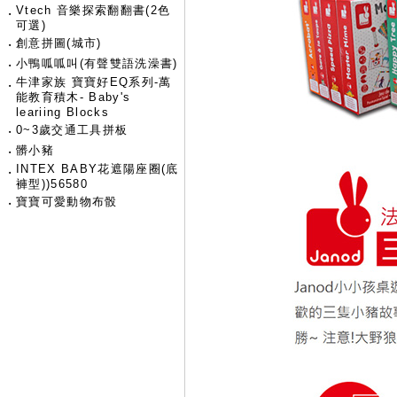
Vtech 音樂探索翻翻書(2色
‧
可選)
‧
創意拼圖(城市)
‧
小鴨呱呱叫(有聲雙語洗澡書)
牛津家族 寶寶好EQ系列-萬
‧
能教育積木- Baby's
leariing Blocks
‧
0~3歲交通工具拼板
‧
髒小豬
INTEX BABY花遮陽座圈(底
‧
褲型))56580
‧
寶寶可愛動物布骰