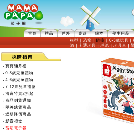
首頁
禮品
戶外
桌遊
繪本
學生用品
模型
|
恐龍
|
防疫
|
0-3歲玩具
|
酒
|
卡通玩具
|
球池
|
玩具車
|
採購指南
‧
寶寶彌月禮
‧
0-3歲兒童禮物
‧
4-6歲兒童禮物
‧
7-12歲兒童禮物
‧
清倉特賣2折起
‧
商品到貨通知
‧
即將缺貨商品
‧
近期降價商品
‧
影音禮盒
‧
當期電子報