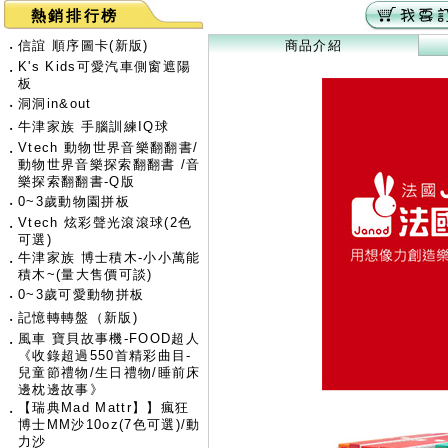
熱銷排行榜
‧
信誼 順序圖卡(新版)
商品介紹
K's Kids可愛汽車側窗遮陽
‧
板
‧
洞洞in&out
‧
牛津家族 手腦訓練IQ球
Vtech 動物世界音樂翻翻書/
‧
動物世界音樂探索翻翻書 /音
樂探索翻翻書-Q版
‧
0~3歲動物園拼板
Vtech 炫彩聲光滾滾球(2色
‧
可選)
牛津家族 博士積木-小小萬能
‧
積木~(量大售價可談)
‧
0~3歲可愛動物拼板
‧
記憶轉轉盤（新版)
風車 寶貝故事機-FOOD超人
‧
《收錄超過550首精彩曲目-
兒童節禮物/生日禮物/睡前床
邊枕邊故事》
【瑞典Mad Mattr】】瘋狂
‧
博士MM沙10oz(7色可選)/動
力沙