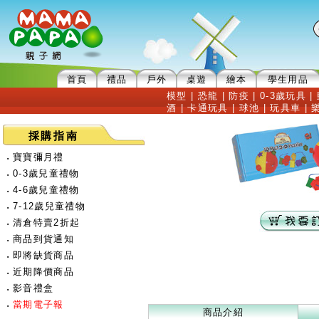
首頁
禮品
戶外
桌遊
繪本
學生用品
模型
|
恐龍
|
防疫
|
0-3歲玩具
|
酒
|
卡通玩具
|
球池
|
玩具車
|
採購指南
‧
寶寶彌月禮
‧
0-3歲兒童禮物
‧
4-6歲兒童禮物
‧
7-12歲兒童禮物
‧
清倉特賣2折起
‧
商品到貨通知
‧
即將缺貨商品
‧
近期降價商品
‧
影音禮盒
‧
當期電子報
商品介紹