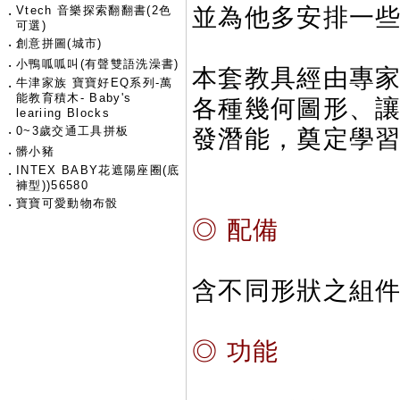
Vtech 音樂探索翻翻書(2色
並為他多安排一
‧
可選)
‧
創意拼圖(城市)
‧
小鴨呱呱叫(有聲雙語洗澡書)
本套教具經由專
牛津家族 寶寶好EQ系列-萬
‧
能教育積木- Baby's
各種幾何圖形、
leariing Blocks
‧
0~3歲交通工具拼板
發潛能，奠定學
‧
髒小豬
INTEX BABY花遮陽座圈(底
‧
褲型))56580
‧
寶寶可愛動物布骰
◎ 配備
含不同形狀之組件
◎ 功能