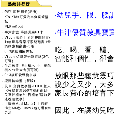
熱銷排行榜
‧
信誼 順序圖卡(新版)
‧幼兒手、眼、腦
K's Kids可愛汽車側窗遮陽
‧
板
‧
洞洞in&out
‧牛津優質教具寶
‧
牛津家族 手腦訓練IQ球
Vtech 動物世界音樂翻翻書/
‧
動物世界音樂探索翻翻書 /音
樂探索翻翻書-Q版
吃、喝、看、聽
‧
0~3歲動物園拼板
智能和個性，卻
Vtech 炫彩聲光滾滾球(2色
‧
可選)
牛津家族 博士積木-小小萬能
‧
積木~(量大售價可談)
放眼那些聰慧靈
‧
0~3歲可愛動物拼板
‧
記憶轉轉盤（新版)
說少之又少，大
風車 寶貝故事機-FOOD超人
‧
《收錄超過550首精彩曲目-
家長費心的培育
兒童節禮物/生日禮物/睡前床
邊枕邊故事》
【瑞典Mad Mattr】】瘋狂
‧
博士MM沙10oz(7色可選)/動
因此，在讓幼兒
力沙