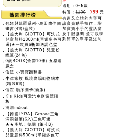
適用：0~5歲
799
特價：
1100
元
熱銷排行榜
有趣又立體的內容可
包姆與凱羅系列--島田由佳圖
讓寶寶動手操作，增
‧
畫書(4書/盒裝)
加寶寶小手的靈活度
及手眼協調,並可以學
【義大利 GIOTTO】可洗式
‧
到簡單的單字及短句
兒童顏料1000ml(單罐多色可
選)★一次買6瓶加送調色盤
【義大利 GIOTTO】兒童粉
‧
蠟筆(24色)
0歲BOOK(全套10冊)-五感遊
‧
戲盒
‧
信誼 小寶寶翻翻書
牛津家族 風境農場動物繪本
‧
(精裝6書)
‧
信誼 順序圖卡(新版)
K's Kids可愛汽車側窗遮陽
‧
板
‧
洞洞in&out
【德國LYRA】Groove三角
‧
洞洞鉛筆(6入)三色可選
★★產地：德國 (筆芯B)
【義大利 GIOTTO】可洗式
‧
兒童顏料500ml(單罐多色可