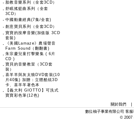
‧
胎教音樂系列（全套3CD）
舒眠搖籃曲系列（全套
‧
3CD）
‧
中國動畫經典(7集/全套)
‧
創意寶貝系列（全套3CD）
寶寶的按摩音樂(加值版 3CD
‧
套裝)
《美國Lamaze》農場聲音
‧
Farm Sound（翻翻書)
朱宗慶兒童打擊樂集 ( 6片
‧
CD )
寶貝的音樂教室（3CD套
‧
裝）
喜羊羊與灰太狼DVD套裝(10
‧
片40集) 加贈：立體酷炫3D
卡、喜羊羊著色本
【義大利 GIOTTO】可洗式
‧
寶寶彩色筆(12色)
關於我們
數位柚子事業有限公司 客服專線：
© 2007 