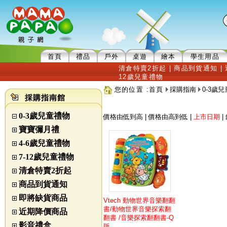
首頁
禮品
戶外
桌遊
繪本
學生用品
清倉特賣2折起
|
商品到貨通知
|
12歲兒童禮物
您的位置 :
首頁
採購指南
0-3歲
採購指南館
0-3歲兒童禮物
價格由低到高
|
價格由高到低
|
上市日期
|
寶寶彌月禮
4-6歲兒童禮物
7-12歲兒童禮物
清倉特賣2折起
商品到貨通知
即將缺貨商品
Vtech 動物世界音樂翻翻
書/動物世界音樂探索翻
近期降價商品
翻書 /音樂探索翻翻書-Q
影音禮盒
版