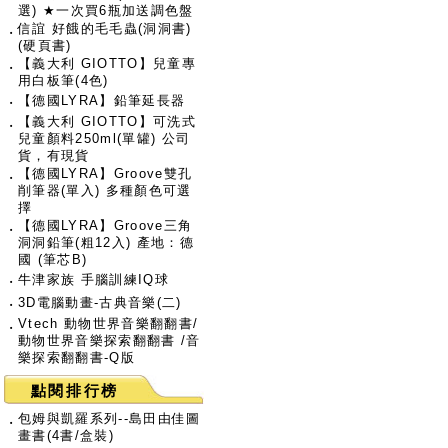
選) ★一次買6瓶加送調色盤
信誼 好餓的毛毛蟲(洞洞書)
‧
(硬頁書)
【義大利 GIOTTO】兒童專
‧
用白板筆(4色)
‧
【德國LYRA】鉛筆延長器
【義大利 GIOTTO】可洗式
‧
兒童顏料250ml(單罐) 公司
貨，有現貨
【德國LYRA】Groove雙孔
‧
削筆器(單入) 多種顏色可選
擇
【德國LYRA】Groove三角
‧
洞洞鉛筆(粗12入) 產地：德
國 (筆芯B)
‧
牛津家族 手腦訓練IQ球
‧
3D電腦動畫-古典音樂(二)
Vtech 動物世界音樂翻翻書/
‧
動物世界音樂探索翻翻書 /音
樂探索翻翻書-Q版
點閱排行榜
包姆與凱羅系列--島田由佳圖
‧
畫書(4書/盒裝)