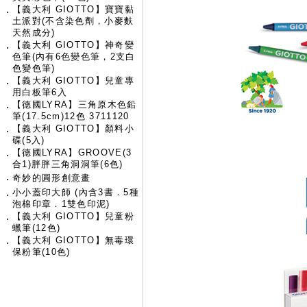
【義大利 GIOTTO】寶寶黏
‧
土派對(不含染色劑，小麥麩
天然成分)
【義大利 GIOTTO】神奇變
‧
色筆(內有6色變色筆，2支白
色變色筆)
【義大利 GIOTTO】兒童專
‧
用白板筆6入
【德國LYRA】三角原木色鉛
‧
筆(17.5cm)12色 3711120
【義大利 GIOTTO】顏料小
‧
碟(5入)
【德國LYRA】GROOVE(3
‧
合1)胖胖三角洞洞筆(6色)
‧
奇妙的圓形創意畫
小小蓋印大師 (內含3書．5種
‧
泡棉印章．1雙色印泥)
【義大利 GIOTTO】兒童粉
‧
蠟筆(12色)
【義大利 GIOTTO】無毒環
‧
保粉筆(10色)