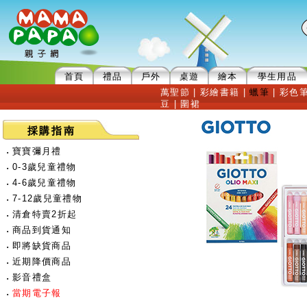
首頁
禮品
戶外
桌遊
繪本
學生用品
萬聖節
|
彩繪書籍
|
蠟筆
|
彩色
豆
|
圍裙
採購指南
‧
寶寶彌月禮
‧
0-3歲兒童禮物
‧
4-6歲兒童禮物
‧
7-12歲兒童禮物
‧
清倉特賣2折起
‧
商品到貨通知
‧
即將缺貨商品
‧
近期降價商品
‧
影音禮盒
‧
當期電子報