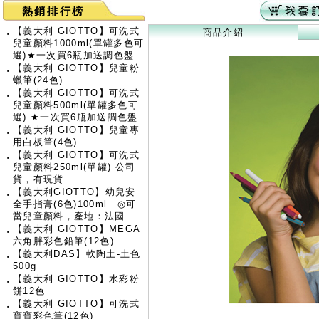
熱銷排行榜
【義大利 GIOTTO】可洗式
‧
商品介紹
兒童顏料1000ml(單罐多色可
選)★一次買6瓶加送調色盤
【義大利 GIOTTO】兒童粉
‧
蠟筆(24色)
【義大利 GIOTTO】可洗式
‧
兒童顏料500ml(單罐多色可
選) ★一次買6瓶加送調色盤
【義大利 GIOTTO】兒童專
‧
用白板筆(4色)
【義大利 GIOTTO】可洗式
‧
兒童顏料250ml(單罐) 公司
貨，有現貨
【義大利GIOTTO】幼兒安
‧
全手指膏(6色)100ml ◎可
當兒童顏料，產地：法國
【義大利 GIOTTO】MEGA
‧
六角胖彩色鉛筆(12色)
【義大利DAS】軟陶土-土色
‧
500g
【義大利 GIOTTO】水彩粉
‧
餅12色
【義大利 GIOTTO】可洗式
‧
寶寶彩色筆(12色)