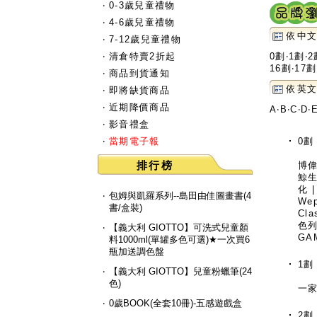
‧
0-3歲兒童禮物
‧
4-6歲兒童禮物
依中文
‧
7-12歲兒童禮物
‧
清倉特賣2折起
0劃
‧
1劃
‧
2
16劃
‧
17劃
‧
商品到貨通知
依英文
‧
即將缺貨商品
‧
近期降價商品
A
‧
B
‧
C
‧
D
‧
‧
影音禮盒
‧
當期電子報
0劃
排行榜
博
鯨
化
‧
包姆與凱羅系列--島田由佳圖畫書(4
Wep
書/盒裝)
Cla
色列
‧
【義大利 GIOTTO】可洗式兒童顏
GA
料1000ml(單罐多色可選)★一次買6
瓶加送調色盤
1劃
‧
【義大利 GIOTTO】兒童粉蠟筆(24
色)
一
‧
0歲BOOK(全套10冊)-五感遊戲盒
2劃