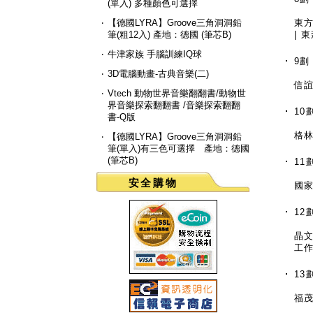
(單入) 多種顏色可選擇
‧
【德國LYRA】Groove三角洞洞鉛
東
筆(粗12入) 產地：德國 (筆芯B)
|
東
‧
牛津家族 手腦訓練IQ球
9劃
‧
3D電腦動畫-古典音樂(二)
信
‧
Vtech 動物世界音樂翻翻書/動物世
界音樂探索翻翻書 /音樂探索翻翻
10
書-Q版
格
‧
【德國LYRA】Groove三角洞洞鉛
筆(單入)有三色可選擇 產地：德國
(筆芯B)
11
安全購物
國
12
晶
工
13
福