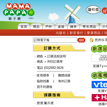
首頁
禮品
戶外
桌遊
繪本
學生用品
小
出版社
|
影音發行
|
嬰童用品
|
您的位置
訂購方式
‧
網路
訂購流程說明
傳真
列印訂購單
‧
英國Tyrre
‧
電話 (02)2692-5626
‧
使用禮券
|
團體採購
‧
協助找書
|
海外訂購
‧
買不到通報
英國V
採購指南
‧
寶寶彌月禮
德國H