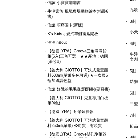
‧
信誼 小寶寶翻翻書
九
‧
牛津家族 風境農場動物繪本(精裝6
書)
3劃
‧
信誼 順序圖卡(新版)
小
‧
K's Kids可愛汽車側窗遮陽板
‧
洞洞in&out
4劃
‧
【德國LYRA】Groove三角洞洞鉛
牛
筆(6入)三色可選 ★★產地：德國
文
(筆芯B)
‧
【義大利 GIOTTO】可洗式兒童顏
5劃
料500ml(單罐多色可選) ★一次買6
瓶加送調色盤
幼
‧
信誼 好餓的毛毛蟲(洞洞書)(硬頁書)
6劃
‧
【義大利 GIOTTO】兒童專用白板
筆(4色)
曲
‧
【德國LYRA】鉛筆延長器
7劃
‧
【義大利 GIOTTO】可洗式兒童顏
料250ml(單罐) 公司貨，有現貨
佑
‧
【德國LYRA】Groove雙孔削筆器
8劃