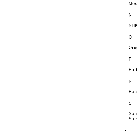
Mo
N
NH
O
Ore
P
Par
R
Rea
S
So
Sum
T