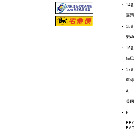
14
臺
15
樂
16
貓
17
環
A
美國
B
BB
BA