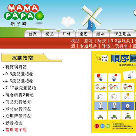
首頁
禮品
戶外
桌遊
繪本
學生用品
模型
|
恐龍
|
防疫
|
0-3歲玩具
|
酒
|
卡通玩具
|
球池
|
玩具車
|
採購指南
‧
寶寶彌月禮
‧
0-3歲兒童禮物
‧
4-6歲兒童禮物
‧
7-12歲兒童禮物
‧
清倉特賣2折起
‧
商品到貨通知
‧
即將缺貨商品
‧
近期降價商品
‧
影音禮盒
‧
當期電子報