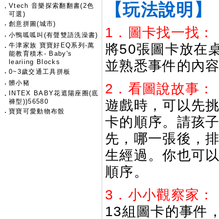
【玩法說明】
Vtech 音樂探索翻翻書(2色
‧
可選)
‧
創意拼圖(城市)
1．圖卡找一找：
‧
小鴨呱呱叫(有聲雙語洗澡書)
牛津家族 寶寶好EQ系列-萬
將50張圖卡放在
‧
能教育積木- Baby's
leariing Blocks
並熟悉事件的內
‧
0~3歲交通工具拼板
‧
髒小豬
2．看圖說故事：
INTEX BABY花遮陽座圈(底
‧
褲型))56580
遊戲時，可以先挑
‧
寶寶可愛動物布骰
卡的順序。請孩
先，哪一張後，
生經過。你也可以
順序。
3．小小觀察家：
13組圖卡的事件