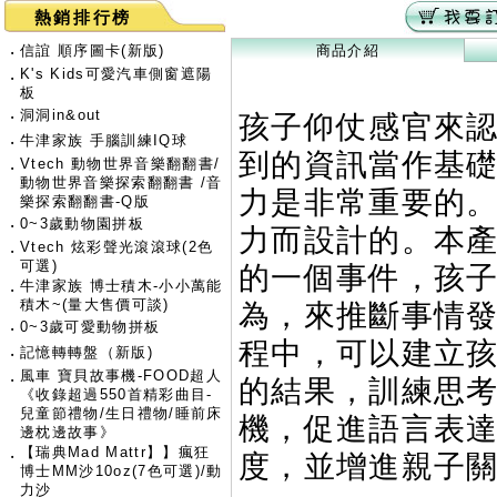
熱銷排行榜
‧
信誼 順序圖卡(新版)
商品介紹
K's Kids可愛汽車側窗遮陽
‧
板
‧
洞洞in&out
孩子仰仗感官來
‧
牛津家族 手腦訓練IQ球
到的資訊當作基
Vtech 動物世界音樂翻翻書/
‧
動物世界音樂探索翻翻書 /音
力是非常重要的
樂探索翻翻書-Q版
‧
0~3歲動物園拼板
力而設計的。本產
Vtech 炫彩聲光滾滾球(2色
‧
可選)
的一個事件，孩
牛津家族 博士積木-小小萬能
‧
積木~(量大售價可談)
為，來推斷事情
‧
0~3歲可愛動物拼板
程中，可以建立
‧
記憶轉轉盤（新版)
風車 寶貝故事機-FOOD超人
‧
的結果，訓練思
《收錄超過550首精彩曲目-
兒童節禮物/生日禮物/睡前床
機，促進語言表
邊枕邊故事》
【瑞典Mad Mattr】】瘋狂
‧
度，並增進親子
博士MM沙10oz(7色可選)/動
力沙