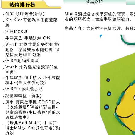
商品介紹
熱銷排行榜
‧
信誼 順序圖卡(新版)
Mini洞洞板適合初學穿線的寶寶，
右的順序概念，增進手眼協調能力。
K's Kids可愛汽車側窗遮陽
‧
板
商品內容：含造型洞洞板六片、棉繩
‧
洞洞in&out
‧
牛津家族 手腦訓練IQ球
Vtech 動物世界音樂翻翻書/
‧
動物世界音樂探索翻翻書 /音
樂探索翻翻書-Q版
‧
0~3歲動物園拼板
Vtech 炫彩聲光滾滾球(2色
‧
可選)
牛津家族 博士積木-小小萬能
‧
積木~(量大售價可談)
‧
0~3歲可愛動物拼板
‧
記憶轉轉盤（新版)
風車 寶貝故事機-FOOD超人
‧
《收錄超過550首精彩曲目-
兒童節禮物/生日禮物/睡前床
邊枕邊故事》
【瑞典Mad Mattr】】瘋狂
‧
博士MM沙10oz(7色可選)/動
力沙