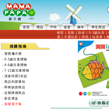
首頁
禮品
戶外
桌遊
繪本
學生用品
模型
|
恐龍
|
防疫
|
0-3歲玩具
|
酒
|
卡通玩具
|
球池
|
玩具車
|
採購指南
‧
寶寶彌月禮
‧
0-3歲兒童禮物
‧
4-6歲兒童禮物
‧
7-12歲兒童禮物
‧
清倉特賣2折起
‧
商品到貨通知
‧
即將缺貨商品
‧
近期降價商品
‧
影音禮盒
‧
當期電子報