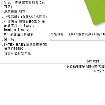
Vtech 音樂探索翻翻書(2色
‧
可選)
‧
創意拼圖(城市)
‧
小鴨呱呱叫(有聲雙語洗澡書)
牛津家族 寶寶好EQ系列-萬
‧
能教育積木- Baby's
leariing Blocks
產品目錄：玩具>>益智玩具>>信誼玩
‧
0~3歲交通工具拼板
‧
髒小豬
INTEX BABY花遮陽座圈(底
‧
褲型))56580
‧
寶寶可愛動物布骰
關於我們
數位柚子事業有限公司 客服專線：
© 2007 