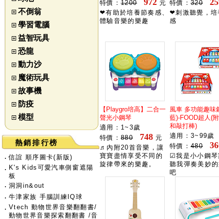
972
25
特價：
1200
元
特價：
320
不倒翁
❤有助於培養節奏感、
❤刺激聽覺，培
體驗音樂的樂趣
感
學習電腦
益智玩具
恐龍
動力沙
魔術玩具
故事機
防疫
【Playgro培高】二合一
風車 多功能趣味鋼
模型
聲光小鋼琴
藍)-FOOD超人(
和敲打棒)
適用：1~3歲
748
適用：3~99歲
特價：
880
元
熱銷排行榜
36
特價：
480
♬內附20首音樂，讓
寶寶盡情享受不同的
☑我是小小鋼琴
‧
信誼 順序圖卡(新版)
旋律帶來的樂趣。
聽我彈奏美妙的
K's Kids可愛汽車側窗遮陽
‧
吧
板
‧
洞洞in&out
‧
牛津家族 手腦訓練IQ球
Vtech 動物世界音樂翻翻書/
‧
動物世界音樂探索翻翻書 /音