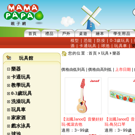
首頁
禮品
戶外
桌遊
繪本
學生用品
模型
|
恐龍
|
防疫
|
0-3歲玩具
|
酒
|
卡通玩具
|
球池
|
玩具車
|
您的位置 :
首頁
玩具
樂器
玩具館
樂器
價格由低到高
|
價格由高到低
|
上市日期
|
卡通玩具
教學玩具
0-3歲玩具
洗澡玩具
玩具車
家家酒
【法國Janod】音樂好好
【法國Janod】
玩-搖滾吉他
玩-鳥兒口琴
戲水泳具
適用：3~99歲
適用：3~99歲
球池