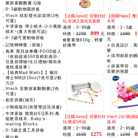
樂探索翻翻書-Q版
‧
0~3歲動物園拼板
Vtech 炫彩聲光滾滾球(2色
【法國Janod】音樂好好
【德國Hape】魔
‧
可選)
玩-非洲之旅烏克麗麗
木琴
牛津家族 博士積木-小小萬能
‧
適用：3~99歲
適用：1~3歲
積木~(量大售價可談)
899
1
特價：
1200
元
特價：
1480
‧
0~3歲可愛動物拼板
元
✿重量僅610g，輕量
‧
記憶轉轉盤（新版)
好攜帶
♬仿真設計，寓
樂
風車 寶貝故事機-FOOD超人
‧
♬採用創新的觸
《收錄超過550首精彩曲目-
術
兒童節禮物/生日禮物/睡前床
♬探索學習，培
邊枕邊故事》
音樂的熱愛
【瑞典Mad Mattr】】瘋狂
‧
博士MM沙10oz(7色可選)/動
力沙
Vtech 音樂探索翻翻書(2色
‧
可選)
‧
創意拼圖(城市)
‧
小鴨呱呱叫(有聲雙語洗澡書)
牛津家族 寶寶好EQ系列-萬
‧
【法國Janod】音樂好好
Vtech 2合1動
能教育積木- Baby's
玩-樂器5件組
蟲-粉
leariing Blocks
適用：2~99歲
適用：2~99歲
‧
0~3歲交通工具拼板
1275
8
特價：
1500
特價：
1299
‧
髒小豬