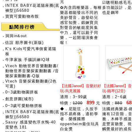
元
☑聰明動感毛毛
INTEX BABY花遮陽座圈(底
‧
✿內含四種樂器，每種
多功能設計，是
褲型))56580
樂器都能發出不同的
也是鋼琴
‧
寶寶可愛動物布骰
美妙聲音，啟發幼兒
感官知覺，鍛鍊寶貝
點閱排行榜
對聲音的敏銳度與集
中力，還可以親子同
‧
洞洞in&out
樂，一起開場演奏會
‧
信誼 順序圖卡(新版)
喔！
K's Kids可愛汽車側窗遮陽
‧
板
‧
牛津家族 手腦訓練IQ球
Vtech 動物世界音樂翻翻書/
‧
動物世界音樂探索翻翻書 /音
樂探索翻翻書-Q版
Vtech 音樂探索翻翻書(2色
‧
【法國Janod】音樂好好
【法國Janod】
可選)
玩-烏克麗麗
玩-鐵琴(12音)
‧
0~3歲動物園拼板
適用：3~99歲
適用：2~6歲
‧
創意拼圖(城市)
899
68
特價：
1200
元
特價：
880
‧
0~3歲可愛動物拼板
◆．尼龍弦，久按手
法國經典樂器-
INTEX BABY花遮陽座圈(底
‧
指不易疼痛，適初學
擁有12音階，
褲型))56580
者．榮獲國際
脆，木棒手感溫
Sassy 感溫變色浮水鴨-40
‧
oppenheim最佳玩具
是豐富聽覺、視
度變色 181
白金獎
觸覺最好的成長