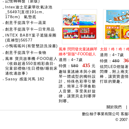
‧
記憶轉轉盤（新版)
Intex迪士尼豪華吹氣泳池
‧
_56497(直徑191cm,
178cm) 氣墊底
‧
創意手提識字卡―蔬菜
‧
創意手提識字卡―日常用品
INTEX BABY葉子遮陽座圈
‧
(底褲型)56577
‧
小鴨呱呱叫(有聲雙語洗澡書)
風車 閃閃發光童謠鋼琴
太鼓！咚！咚！
‧
創意手提識字卡―食物
繪本*新版*-FOOD超人
適用：4~7歲
風車 寶貝故事機-FOOD超人
‧
適用：4~7歲
36
特價：
480
《收錄超過550首精彩曲目-
435
特價：
580
元
炫閃LED燈隨
兒童節禮物/生日禮物/睡前床
趣味童謠繪本與小鋼
閃爍，附上兩支
邊枕邊故事》
琴一體成型的獨特設
棒，讓寶寶盡情
‧
Sassy 感溫河馬 182
計，特殊色彩導引樂
打鼓的樂趣。
譜，簡單上手彈奏動
人音樂、享受美好旋
律，讓寶貝走到哪彈
到哪。
關於我們
數位柚子事業有限公司 客服專線：
© 2007 