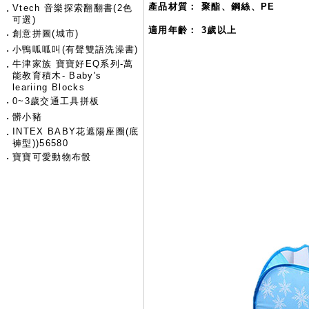
產品材質： 聚酯、鋼絲、PE
Vtech 音樂探索翻翻書(2色
‧
可選)
適用年齡： 3歲以上
‧
創意拼圖(城市)
‧
小鴨呱呱叫(有聲雙語洗澡書)
牛津家族 寶寶好EQ系列-萬
‧
能教育積木- Baby's
leariing Blocks
‧
0~3歲交通工具拼板
‧
髒小豬
INTEX BABY花遮陽座圈(底
‧
褲型))56580
‧
寶寶可愛動物布骰