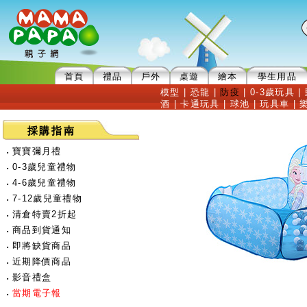
首頁
禮品
戶外
桌遊
繪本
學生用品
模型
|
恐龍
|
防疫
|
0-3歲玩具
|
酒
|
卡通玩具
|
球池
|
玩具車
|
採購指南
‧
寶寶彌月禮
‧
0-3歲兒童禮物
‧
4-6歲兒童禮物
‧
7-12歲兒童禮物
‧
清倉特賣2折起
‧
商品到貨通知
‧
即將缺貨商品
‧
近期降價商品
‧
影音禮盒
‧
當期電子報