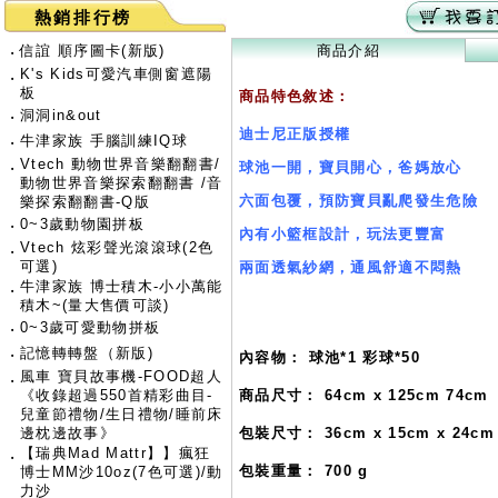
熱銷排行榜
‧
信誼 順序圖卡(新版)
商品介紹
K's Kids可愛汽車側窗遮陽
‧
板
商品特色敘述：
‧
洞洞in&out
迪士尼正版授權
‧
牛津家族 手腦訓練IQ球
Vtech 動物世界音樂翻翻書/
‧
球池一開，寶貝開心，爸媽放心
動物世界音樂探索翻翻書 /音
六面包覆，預防寶貝亂爬發生危險
樂探索翻翻書-Q版
‧
0~3歲動物園拼板
內有小籃框設計，玩法更豐富
Vtech 炫彩聲光滾滾球(2色
‧
可選)
兩面透氣紗網，通風舒適不悶熱
牛津家族 博士積木-小小萬能
‧
積木~(量大售價可談)
‧
0~3歲可愛動物拼板
‧
記憶轉轉盤（新版)
內容物： 球池*1 彩球*50
風車 寶貝故事機-FOOD超人
‧
《收錄超過550首精彩曲目-
商品尺寸： 64cm x 125cm 74cm
兒童節禮物/生日禮物/睡前床
邊枕邊故事》
包裝尺寸： 36cm x 15cm x 24cm
【瑞典Mad Mattr】】瘋狂
‧
包裝重量： 700 g
博士MM沙10oz(7色可選)/動
力沙