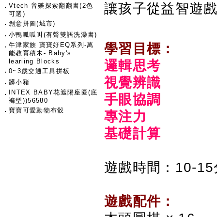
讓孩子從益智遊戲
Vtech 音樂探索翻翻書(2色
‧
可選)
‧
創意拼圖(城市)
‧
小鴨呱呱叫(有聲雙語洗澡書)
牛津家族 寶寶好EQ系列-萬
學習目標：
‧
能教育積木- Baby's
leariing Blocks
邏輯思考
‧
0~3歲交通工具拼板
視覺辨識
‧
髒小豬
INTEX BABY花遮陽座圈(底
‧
手眼協調
褲型))56580
‧
寶寶可愛動物布骰
專注力
基礎計算
遊戲時間：10-1
遊戲配件：