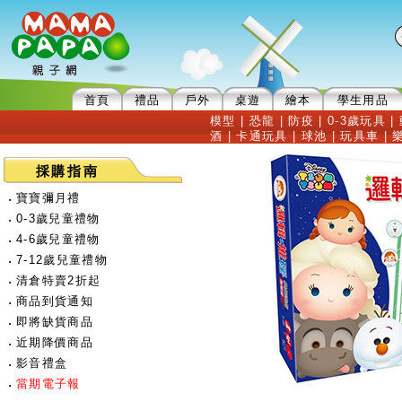
首頁
禮品
戶外
桌遊
繪本
學生用品
模型
|
恐龍
|
防疫
|
0-3歲玩具
|
酒
|
卡通玩具
|
球池
|
玩具車
|
採購指南
‧
寶寶彌月禮
‧
0-3歲兒童禮物
‧
4-6歲兒童禮物
‧
7-12歲兒童禮物
‧
清倉特賣2折起
‧
商品到貨通知
‧
即將缺貨商品
‧
近期降價商品
‧
影音禮盒
‧
當期電子報