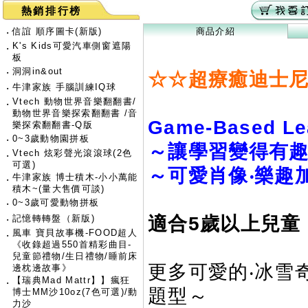
熱銷排行榜
‧
信誼 順序圖卡(新版)
商品介紹
K's Kids可愛汽車側窗遮陽
‧
板
‧
洞洞in&out
☆☆超療癒迪士尼
‧
牛津家族 手腦訓練IQ球
Vtech 動物世界音樂翻翻書/
‧
動物世界音樂探索翻翻書 /音
Game-Based L
樂探索翻翻書-Q版
‧
0~3歲動物園拼板
～讓學習變得有
Vtech 炫彩聲光滾滾球(2色
‧
可選)
～可愛肖像‧樂趣加
牛津家族 博士積木-小小萬能
‧
積木~(量大售價可談)
‧
0~3歲可愛動物拼板
‧
記憶轉轉盤（新版)
適合5歲以上兒童
風車 寶貝故事機-FOOD超人
‧
《收錄超過550首精彩曲目-
兒童節禮物/生日禮物/睡前床
更多可愛的‧冰雪
邊枕邊故事》
【瑞典Mad Mattr】】瘋狂
‧
題型～
博士MM沙10oz(7色可選)/動
力沙