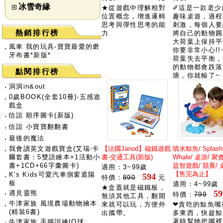
冰雪奇緣
★從遊戲中理解相對
✐這是一款老少
位置概念，增進邏輯
趣味桌遊，過程
思考與彈性思考的能
刺激，每個人要
熱銷排行榜
力
將自己的動物圓
大荷葉上保持平
風車 我的玩具-寶寶最愛的磨
‧
你要非常小心!
牙布書*新版*
荷葉失去平衡，
的動物都會跌落
點閱排行榜
塘，你就輸了~
‧
洞洞in&out
0歲BOOK(全套10冊)-五感遊
‧
戲盒
‧
信誼 順序圖卡(新版)
‧
信誼 小寶寶翻翻書
‧
最後的魔法
我會讀英文遊戲寶盒(艾瑞‧卡
【法國Janod】磁鐵遊戲
噴水鯨魚/ Splashy
‧
爾套書：5雙語繪本+1活動小
書-交通工具(新版)
Whale/ 桌游/ 聚
書+1CD+66字彙圖卡)
益智遊戲/ 競賽/ 
適用：3~99歲
【售完為止】
K's Kids可愛汽車側窗遮陽
‧
594
特價：
890
元
板
適用：4~99歲
★盒蓋就是磁鐵板，
59
‧
遇見靈熊
特價：
799
無須其他工具，翻開
牛津家族 風境農場動物繪本
‧
來就可以玩，方便外
❤貪吃的鯨魚嘴
(精裝6書)
出攜帶。
多東西，快趁鯨
著時幫牠把嘴裡
‧
牛津家族 手腦訓練IQ球