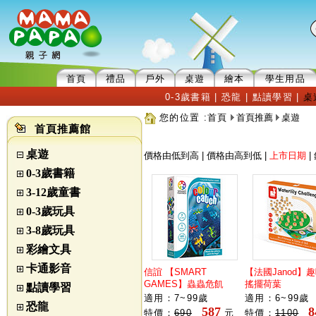
首頁
禮品
戶外
桌遊
繪本
學生用品
0-3歲書籍
|
恐龍
|
點讀學習
|
桌
您的位置 :
首頁
首頁推薦
桌遊
首頁推薦館
桌遊
價格由低到高
|
價格由高到低
|
上市日期
|
0-3歲書籍
3-12歲童書
0-3歲玩具
3-8歲玩具
彩繪文具
卡通影音
信誼 【SMART
【法國Janod】
GAMES】蟲蟲危飢
搖擺荷葉
點讀學習
適用：7~99歲
適用：6~99歲
恐龍
587
8
特價：
690
元
特價：
1100