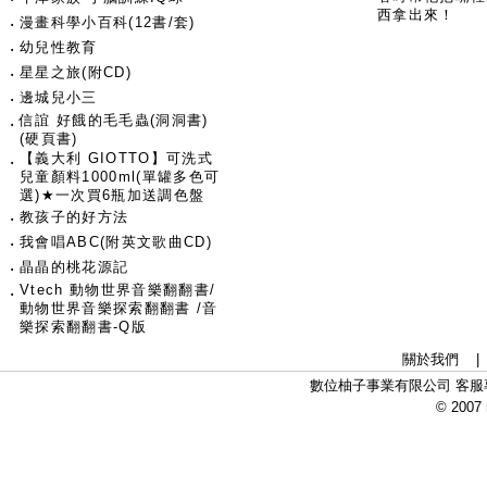
西拿出來！
‧
漫畫科學小百科(12書/套)
‧
幼兒性教育
‧
星星之旅(附CD)
‧
邊城兒小三
信誼 好餓的毛毛蟲(洞洞書)
‧
(硬頁書)
【義大利 GIOTTO】可洗式
‧
兒童顏料1000ml(單罐多色可
選)★一次買6瓶加送調色盤
‧
教孩子的好方法
‧
我會唱ABC(附英文歌曲CD)
‧
晶晶的桃花源記
Vtech 動物世界音樂翻翻書/
‧
動物世界音樂探索翻翻書 /音
樂探索翻翻書-Q版
關於我們
數位柚子事業有限公司 客服專線：
© 2007 