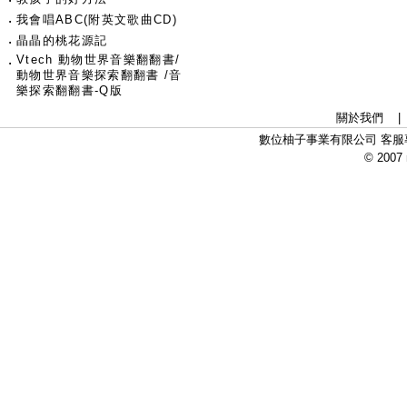
‧
我會唱ABC(附英文歌曲CD)
‧
晶晶的桃花源記
Vtech 動物世界音樂翻翻書/
‧
動物世界音樂探索翻翻書 /音
樂探索翻翻書-Q版
關於我們
數位柚子事業有限公司 客服專線：
© 2007 