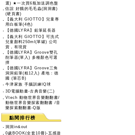
選) ★一次買6瓶加送調色盤
信誼 好餓的毛毛蟲(洞洞書)
‧
(硬頁書)
【義大利 GIOTTO】兒童專
‧
用白板筆(4色)
‧
【德國LYRA】鉛筆延長器
【義大利 GIOTTO】可洗式
‧
兒童顏料250ml(單罐) 公司
貨，有現貨
【德國LYRA】Groove雙孔
‧
削筆器(單入) 多種顏色可選
擇
【德國LYRA】Groove三角
‧
洞洞鉛筆(粗12入) 產地：德
國 (筆芯B)
‧
牛津家族 手腦訓練IQ球
‧
3D電腦動畫-古典音樂(二)
Vtech 動物世界音樂翻翻書/
‧
動物世界音樂探索翻翻書 /音
樂探索翻翻書-Q版
點閱排行榜
‧
洞洞in&out
0歲BOOK(全套10冊)-五感遊
‧