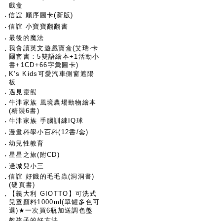
戲盒
‧
信誼 順序圖卡(新版)
‧
信誼 小寶寶翻翻書
‧
最後的魔法
我會讀英文遊戲寶盒(艾瑞‧卡
‧
爾套書：5雙語繪本+1活動小
書+1CD+66字彙圖卡)
K's Kids可愛汽車側窗遮陽
‧
板
‧
遇見靈熊
牛津家族 風境農場動物繪本
‧
(精裝6書)
‧
牛津家族 手腦訓練IQ球
‧
漫畫科學小百科(12書/套)
‧
幼兒性教育
‧
星星之旅(附CD)
‧
邊城兒小三
信誼 好餓的毛毛蟲(洞洞書)
‧
(硬頁書)
【義大利 GIOTTO】可洗式
‧
兒童顏料1000ml(單罐多色可
選)★一次買6瓶加送調色盤
‧
教孩子的好方法