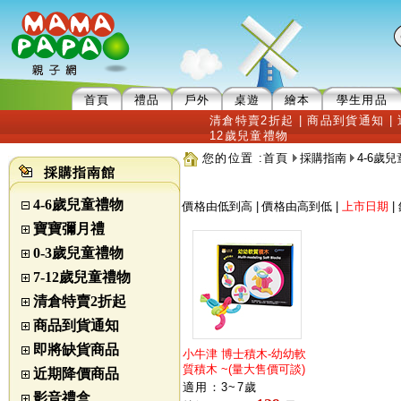
首頁
禮品
戶外
桌遊
繪本
學生用品
清倉特賣2折起
|
商品到貨通知
|
12歲兒童禮物
您的位置 :
首頁
採購指南
4-6歲
採購指南館
4-6歲兒童禮物
價格由低到高
|
價格由高到低
|
上市日期
|
寶寶彌月禮
0-3歲兒童禮物
7-12歲兒童禮物
清倉特賣2折起
商品到貨通知
即將缺貨商品
小牛津 博士積木-幼幼軟
質積木 ~(量大售價可談)
近期降價商品
適用：3~7歲
影音禮盒