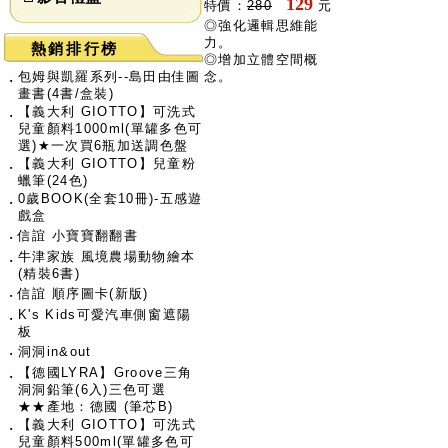
129
特價：
280
元
◎強化邏輯思維能
力。
熱銷排行榜
◎增加立體空間概
包姆與凱羅系列--島田由佳圖
念。
‧
畫書(4書/盒裝)
【義大利 GIOTTO】可洗式
‧
兒童顏料1000ml(單罐多色可
選)★一次買6瓶加送調色盤
【義大利 GIOTTO】兒童粉
‧
蠟筆(24色)
0歲BOOK(全套10冊)-五感遊
‧
戲盒
‧
信誼 小寶寶翻翻書
牛津家族 風境農場動物繪本
‧
(精裝6書)
‧
信誼 順序圖卡(新版)
K's Kids可愛汽車側窗遮陽
‧
板
‧
洞洞in&out
【德國LYRA】Groove三角
‧
洞洞鉛筆(6入)三色可選
★★產地：德國 (筆芯B)
【義大利 GIOTTO】可洗式
‧
兒童顏料500ml(單罐多色可